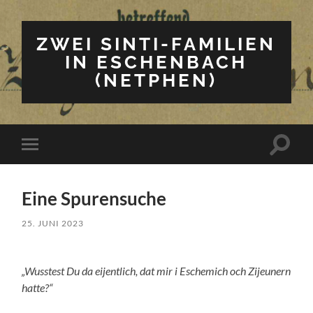
ZWEI SINTI-FAMILIEN
IN ESCHENBACH
(NETPHEN)
Suchfe
Mobile-
ein-/a
Menü
ein-/ausblenden
Eine Spurensuche
25. JUNI 2023
„Wusstest Du da eijentlich, dat mir i Eschemich och Zijeunern
hatte?“